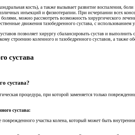
хондральная кость), а также вызывает развитие воспаления, боли
различных
инъекций и физиотерапии. При исчерпании всех кон
 болями, можно
рассмотреть возможность хирургического лечен
тественные движения
тазобедренного сустава, с использованием
суставов
позволяет хирургу сбалансировать сустав и выполнить
ескому строению
коленного и тазобедренного суставов, а также о
го сустава
го сустава?
ргическая
процедура, при которой заменяется только поврежден
енного
сустава:
не
поврежденного участка колена, который может быть внутренн