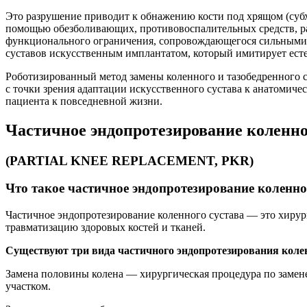
Это разрушение приводит к обнажению кости под хрящом
(суб
помощью
обезболивающих, противовоспалительных средств, 
функционального
ограничения, сопровождающегося сильными
суставов искусственным
имплантатом, который имитирует ес
Роботизированный метод замены коленного и тазобедренного 
с точки зрения
адаптации искусственного сустава к анатомич
пациента к повседневной
жизни.
Частичное эндопротезирование коленно
(PARTIAL KNEE REPLACEMENT, PKR)
Что такое частичное эндопротезирование коленно
Частичное эндопротезирование коленного сустава — это хиру
травматизацию здоровых
костей и тканей.
Существуют три вида частичного эндопротезирования кол
Замена половины колена — хирургическая процедура по заме
участком.