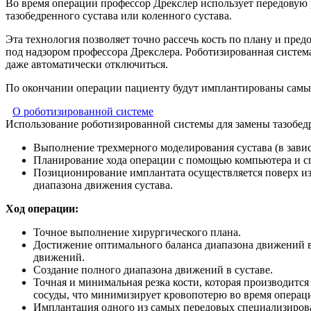
Во время операции профессор Дрекслер использует передовую 
тазобедренного сустава или коленного сустава.
Эта технология позволяет точно рассечь кость по плану и пр
под надзором профессора Дрекслера. Роботизированная систем
даже автоматически отключиться.
По окончании операции пациенту будут имплантированы самы
О роботизированной системе
Использование роботизированной системы для замены тазобедр
Выполнение трехмерного моделирования сустава (в завис
Планирование хода операции с помощью компьютера и сп
Позиционирование имплантата осуществляется поверх и
диапазона движения сустава.
Ход операции:
Точное выполнение хирургического плана.
Достижение оптимального баланса диапазона движений в 
движений.
Создание полного диапазона движений в суставе.
Точная и минимальная резка кости, которая производит
сосуды, что минимизирует кровопотерю во время операц
Имплантация одного из самых передовых специализиров