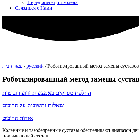
Перед операции колена
Связаться с Нами
Роботизированный метод замены суставов
/
русский
/
עמוד הבית
Роботизированный метод замены суста
החלפת מפרקים באמצעות זרוע רובוטית
שאלות ותשובות על הרובוט
אודות הרובוט
Коленные и тазобедренные суставы обеспечивают диапазон д
покрывающей сустав.