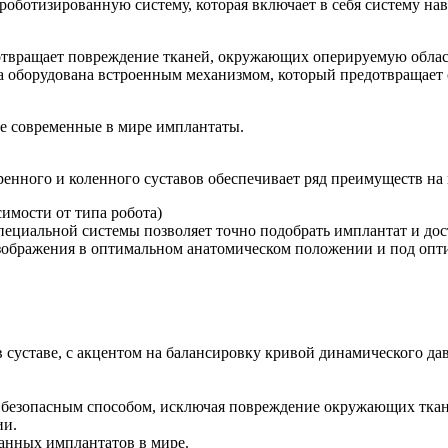
роботизированную систему, которая включает в себя систему н
едотвращает повреждение тканей, окружающих оперируемую обла
а оборудована встроенным механизмом, который предотвращает о
е современные в мире имплантаты.
енного и коленного суставов обеспечивает ряд преимуществ на
имости от типа робота)
ециальной системы позволяет точно подобрать имплантат и дос
зображения в оптимальном анатомическом положении и под опт
суставе, с акцентом на балансировку кривой динамического дав
ся безопасным способом, исключая повреждение окружающих тка
ии.
анных имплантатов в мире.