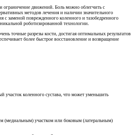
 и
ограничение движений. Боль можно облегчить с
сервативных
методов лечения и наличии значительного
ия с заменой
поврежденного коленного и тазобедренного
 уникальной
роботизированной технологии.
 очень точные
разрезы кости, достигая оптимальных результатов
беспечивает более
быстрое восстановление и возвращение
ный участок
коленного сустава, что может уменьшить
им
(медиальным) участком или боковым (латеральным)