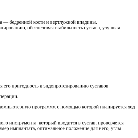
за — бедренной кости и вертлужной впадины,
ионированию,
обеспечивая стабильность сустава, улучшая
ся его пригодность к эндопротезированию суставов.
операции.
в компьютерную программу, с помощью которой планируется ход
го инструмента, который вводится в сустав, проверяется
азмер имплантата, оптимальное положение для него, углы