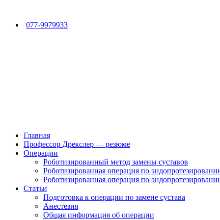
077-9979933
Главная
Профессор Дрекслер — резюме
Операции
Роботизированный метод замены суставов
Роботизированная операция по эндопротезированию
Роботизированная операция по эндопротезированию
Статьи
Подготовка к операции по замене сустава
Анестезия
Общая информация об операции