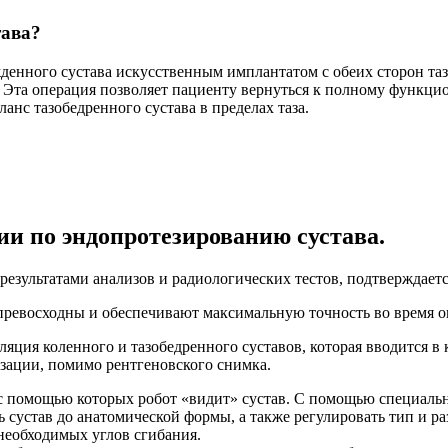
тава?
денного сустава искусственным имплантатом с обеих сторон
та
. Эта операция
позволяет пациенту вернуться к полному функц
ланс тазобедренного сустава в
пределах таза.
ии по эндопротезированию сустава.
 результатами анализов и радиологических тестов, подтверждает
и превосходны и обеспечивают максимальную точность во время 
ляция коленного и тазобедренного суставов, которая вводится 
зации, помимо рентгеновского снимка.
с помощью которых робот «видит» сустав. С помощью специально
ь сустав до анатомической формы, а также регулировать тип и р
 необходимых углов сгибания.