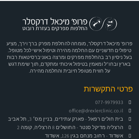
פרופ' מיכאל דרקסלר, מומחה להחלפת מפרק ברך וירך, מציע
טיפולים חדשניים עם החלמה מהירה וטיפול אישי לכל מטופל.
בעל ניסיון רב בהחלפת מפרקים ומרצה באוניברסיטאות רבות
בארץ ובחו"ל ומאמין בטיפול איכותי ומתקדם, תוך שימת דגש
על חווית מטופל חיובית והחלמה מהירה.
פרטי התקשרות
077-9979933
office@drexlerclinic.co.il
בית חולים רפאל
- פארק עתידים, בניין מס׳ 3, תל אביב
הרצליה מדיקל סנטר
- החושלים 8 הרצליה, קומה 2
אשדוד
- רחוב מנחם בגין 126, אשדוד