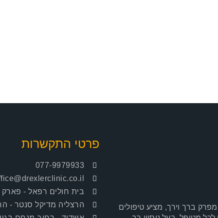
פרטי התקשרות
077-9979933
ffice@drexlerclinic.co.il
בית חולים רפאל
- פארק עתיד
הרצליה מדיקל סנטר
- החושלים 
פרק ברך וירך, מציע טיפולים
אשדוד
- רחוב מנחם בגין 126, אשדו
כל מטופל. בעל ניסיון רב