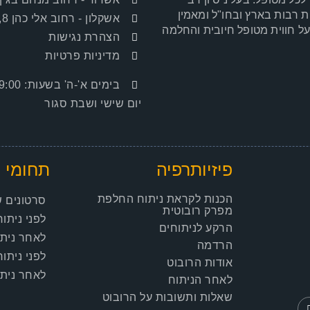
רבות בארץ ובחו"ל ומאמין
אשקלון
- רחוב אלי כהן 8, אשקלון
על חווית מטופל חיובית והחלמה
הצהרת נגישות
מדיניות פרטיות
בימים א'-ה' בשעות: 9:00–19:00
יום שישי ושבת סגור
פיזיותרפיה
תחומי ט
הכנות לקראת ניתוח החלפת
סרטונים ש
מפרק רובוטית
לפני ניתו
הרקע לניתוחים
לאחר נית
הרדמה
לפני ניתוח
אודות הרובוט
לאחר ניתו
לאחר הניתוח
שאלות ותשובות על הרובוט