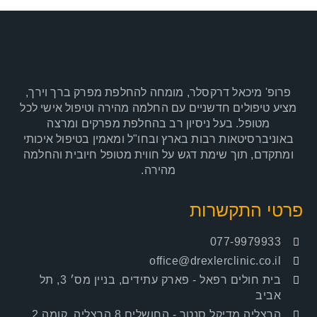
פרופ' מיכאל דרקסלר, מומחה להחלפת מפרק ברך וירך,
מציע טיפולים חדשניים עם החלמה מהירה וטיפול אישי לכל
מטופל. בעל ניסיון רב בהחלפת מפרקים ומרצה
באוניברסיטאות רבות בארץ ובחו"ל ומאמין בטיפול איכותי
ומתקדם, תוך שימת דגש על חווית מטופל חיובית והחלמה
מהירה.
פרטי התקשרות
077-9979933
office@drexlerclinic.co.il
בית חולים רפאל
- פארק עתידים, בניין מס׳ 3, תל
אביב
הרצליה מדיקל סנטר
- החושלים 8 הרצליה, קומה 2